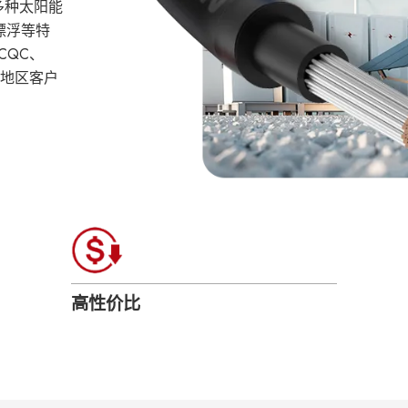
多种太阳能
漂浮等特
、CQC、
和地区客户
高性价比