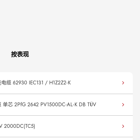
按表现
缆 62930 IEC131 / H1Z2Z2-K
单芯 2PfG 2642 PV1500DC-AL-K DB TÜV
2000DC(TC5)