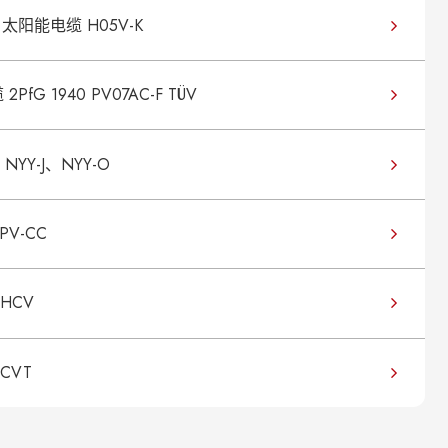
m² 太阳能电缆 H05V-K
PfG 1940 PV07AC-F TÜV
NYY-J、NYY-O
PV-CC
HCV
CVT