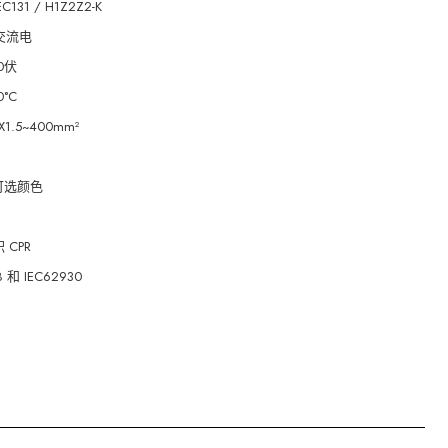
EC131 / H1Z2Z2-K
伏交流电
0伏
0°C
1.5~400mm²
，可选颜色
 CPR
8 和 IEC62930