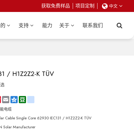
获取免费样品
项目定制
中文
业的
支持
能力
关于
联系我们
 / H1Z2Z2-K TÜV
可选
hat
Sina
Email
Qzone
Douban
renren
Weibo
阳能电缆
lar Cable Single Core 62930 IEC131 / H1Z2Z2-K TÜV
 Solar Manufacturer