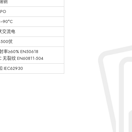
锡铜
LPO
C~90°C
0伏交流电
500伏
≥60% EN50618
 无裂纹 EN60811-504
和 IEC62930