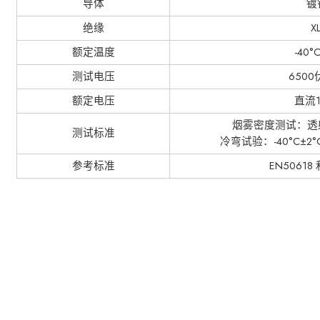
导体
镀
绝缘
X
额定温度
-40°
测试电压
650
额定电压
直流1
烟雾密度测试：透射率
测试标准
冷弯试验：-40°C±2°C
参考标准
EN50618 