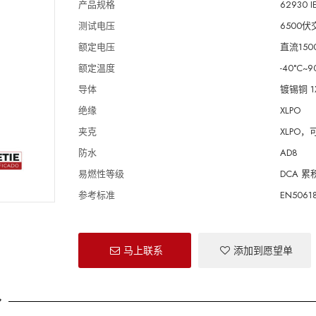
产品规格
62930 I
测试电压
6500
额定电压
直流150
额定温度
-40°C~9
导体
镀锡铜 1X
绝缘
XLPO
夹克
XLPO
防水
AD8
易燃性等级
DCA 累积
参考标准
EN5061
马上联系
添加到愿望单
势