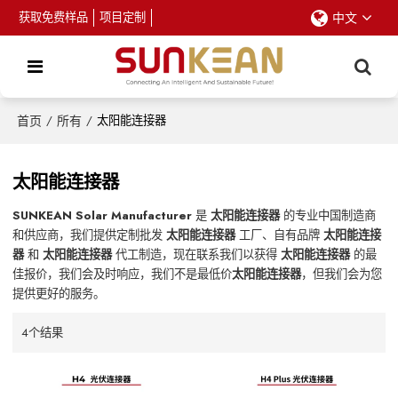
获取免费样品
项目定制
中文
首页
/
所有
/
太阳能连接器
太阳能连接器
SUNKEAN Solar Manufacturer
是
太阳能连接器
的专业中国制造商
和供应商，我们提供定制批发
太阳能连接器
工厂、自有品牌
太阳能连接
器
和
太阳能连接器
代工制造，现在联系我们以获得
太阳能连接器
的最
佳报价，我们会及时响应，我们不是最低价
太阳能连接器
，但我们会为您
提供更好的服务。
4个结果