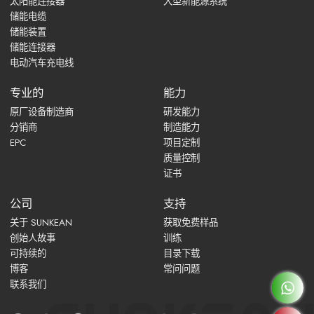
太阳能连接器
大型新能源系统
储能电缆
储能装置
储能连接器
电动汽车充电线
专业的
能力
原厂设备制造商
研发能力
分销商
制造能力
EPC
项目定制
质量控制
证书
公司
支持
关于 SUNKEAN
获取免费样品
创始人故事
训练
可持续的
目录下载
博客
常问问题
联系我们