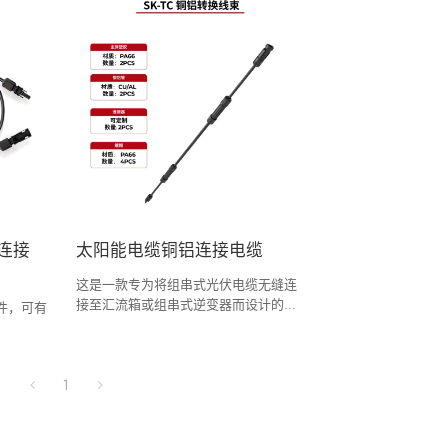
连接
太阳能电缆铜铝连接电缆
这是一款专为将组串式光伏电缆无缝连
接至汇流箱或组串式逆变器而设计的卓
件，可有
越工具。铜芯电缆向铝芯电缆的转换需
要材料科学、工艺工程和标准化设计方
面的协同创新。随着国际标准的普及，
1
铝芯光伏电缆的可靠性和经济性将进一
步提升，成为绿色能源传输的主流选
择。SUNKEAN 的铜铝连接方案突破了
传统的连接工艺，自主研发了焊接方法