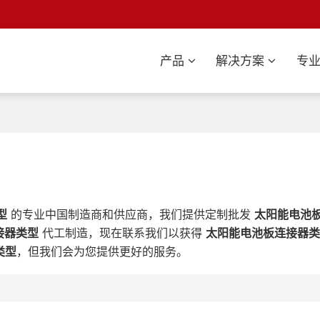
产品
解决方案
专
型
的专业中国制造商和供应商，我们提供定制批发
太阳能电池
接器类型
代工制造，现在联系我们以获得
太阳能电池板连接器
类型
，但我们会为您提供更好的服务。