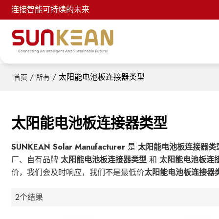
连接智能可持续的未来
/
/
太阳能电池板连接器类型
首页
所有
太阳能电池板连接器类型
SUNKEAN Solar Manufacturer
是
太阳能电池板连接器类
厂、自有品牌
太阳能电池板连接器类型
和
太阳能电池板连
价，我们会及时响应，我们不是最低价
太阳能电池板连接器
2个结果