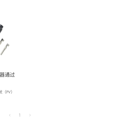
连接器通过
（PV）
。
1