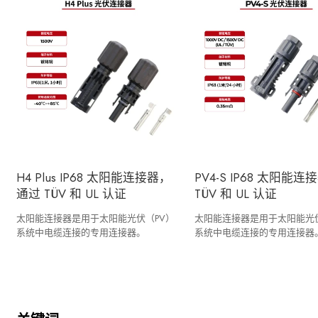
H4 Plus IP68 太阳能连接器，
PV4-S IP68 太阳能
通过 TÜV 和 UL 认证
TÜV 和 UL 认证
太阳能连接器是用于太阳能光伏（PV）
太阳能连接器是用于太阳能光伏
系统中电缆连接的专用连接器。
系统中电缆连接的专用连接器