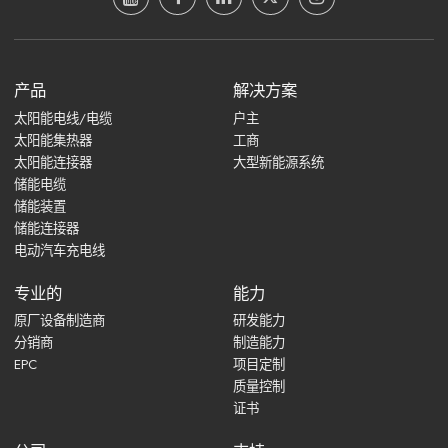
产品
解决方案
太阳能电线/电缆
户主
太阳能集热器
工商
太阳能连接器
大型新能源系统
储能电缆
储能装置
储能连接器
电动汽车充电线
专业的
能力
原厂设备制造商
研发能力
分销商
制造能力
EPC
项目定制
质量控制
证书