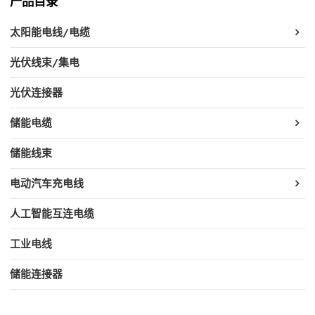
产品目录
太阳能电线/电缆
光伏线束/集电
光伏连接器
储能电缆
储能线束
电动汽车充电线
人工智能互连电缆
工业电线
储能连接器