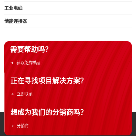
工业电线
储能连接器
需要帮助吗？
获取免费样品
正在寻找项目解决方案？
立即联系
想成为我们的分销商吗？
分销商