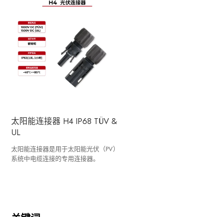
太阳能连接器 H4 IP68 TÜV &
UL
太阳能连接器是用于太阳能光伏（PV）
系统中电缆连接的专用连接器。