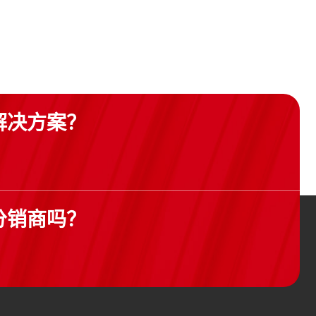
解决方案？
分销商吗？