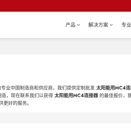
产品
解决方案
专
专业中国制造商和供应商，我们提供定制批发
太阳能用MC4
制造，现在联系我们以获得
太阳能用MC4连接器
的最佳报价，
供更好的服务。