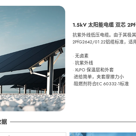
1.5kV 太阳能电缆 双芯 2PfG
抗紫外线低压电缆。由于其极
2PfG2642/01.22铝缆标
· 无卤素
· 抗紫外线
· XLPO 保温层和外套
·进给简单，
夹套
摩擦力小
·阻燃剂符合EC 60332-1标准
数据