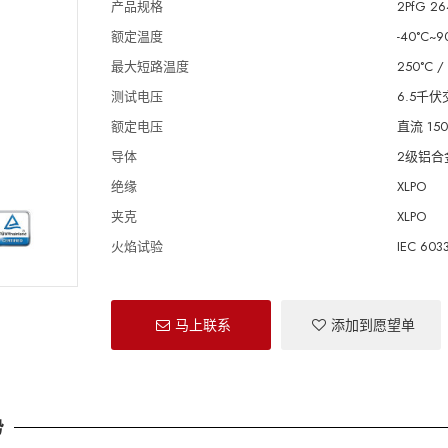
产品规格
2PfG 26
额定温度
-40°C~9
最大短路温度
250°C /
测试电压
6.5千
额定电压
直流 150
导体
2级铝合金
绝缘
XLPO
夹克
XLPO
火焰试验
IEC 603
马上联系
添加到愿望单
势