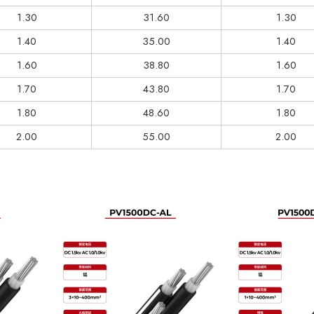
1.30
31.60
1.30
1.40
35.00
1.40
1.60
38.80
1.60
1.70
43.80
1.70
1.80
48.60
1.80
2.00
55.00
2.00