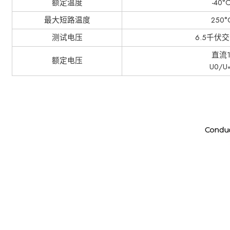
额定温度
-40°
最大短路温度
250°
测试电压
6.5千伏
直流1
额定电压
U0/U