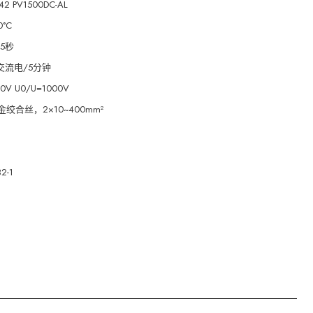
42 PV1500DC-AL
0°C
 5秒
伏交流电/5分钟
0V U0/U=1000V
绞合丝，2×10~400mm²
32-1