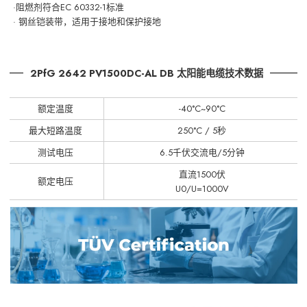
·阻燃剂符合
EC 60332-1标准
· 钢丝铠装带，适用于接地和保护接地
2PfG 2642 PV1500DC-AL DB 太阳能电缆技术数据
额定温度
-40°C~90°C
最大短路温度
250°C / 5秒
测试电压
6.5千伏交流电/5分钟
直流1500伏
额定电压
U0/U=1000V