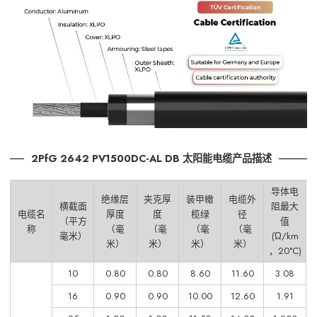
2PfG 2642 PV1500DC-AL DB 太阳能电缆产品描述
导体电
绝缘层
夹克厚
装甲橄
电缆外
横截面
阻最大
电缆名
厚度
度
榄绿
径
（平方
值
称
（毫
（毫
（毫
（毫
毫米）
(Ώ/km
米）
米）
米）
米）
，20°C)
10
0.80
0.80
8.60
11.60
3.08
16
0.90
0.90
10.00
12.60
1.91