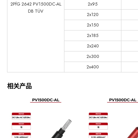
2PfG 2642 PV1500DC-AL
2x95
DB TÜV
2x120
2x150
2x185
2x240
2x300
2x400
相关产品