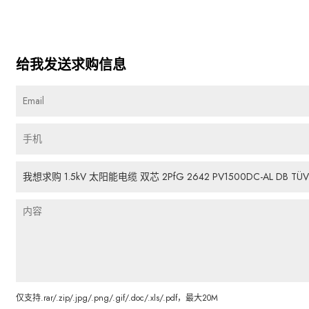
给我发送求购信息
仅支持.rar/.zip/.jpg/.png/.gif/.doc/.xls/.pdf，最大20M