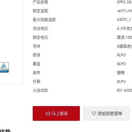
产品规格
2PfG 26
额定温度
-40°C~9
最大短路温度
250°C /
测试电压
6.5千
额定电压
直流 150
导体
2级铝合金
绝缘
XLPO
覆盖
XLPO
装甲
钢带
外鞘
XLPO
火焰试验
IEC 603
马上联系
添加到愿望单