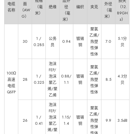
规格
层外
损失
电缆
面
外径
（毫
绝缘
径
编织
夹克
（12.
名称
（AW
（毫
米）
（毫
89GH
G）
米）
米）
z）
聚氯
乙烯/
1 /
公务
镀锡
5.1分
30
0.94
热塑
7.0
0.285
员
铜
贝
性弹
性体
泡沫
聚氯
FEP/
100Ω
乙烯/
1 /
泡沫
0.88/
镀锡
4.3分
高速
28
热塑
8.5
0.325
聚乙
1.1
铜
贝
电缆
性弹
烯/聚
QSFP
性体
乙烯
泡沫
聚氯
FEP/
乙烯/
1 /
泡沫
1.15/
镀锡
26
热塑
9.9
3.5dB
0.41
聚乙
1.4
铜
性弹
烯/聚
性体