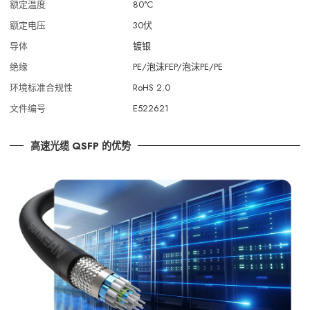
额定温度
80°C
额定电压
30伏
导体
镀银
绝缘
PE/泡沫FEP/泡沫PE/PE
环境标准合规性
RoHS 2.0
文件编号
E522621
高速光缆 QSFP 的优势