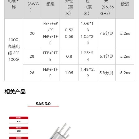
电缆名
外径
径
失
（AWG
绝缘
延迟
称
（毫
（毫
（26.56
）
米）
米）
GHz）
FEP+FEP
1.08*1.
/PE
0.52
8
30
7.6分贝
5.2ns
FEP+PTF
0.58
1.05*2.
100Ω
E
0
高速电
缆 SFP
FEP+PTF
1.25*2.
28
0.8
6.1分贝
5.2ns
100G
E
4
FEP+PTF
1.48*2.
26
1.05
5.8分贝
5.2ns
E
9
相关产品