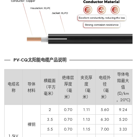
PV-CQ太阳能电缆产品说明
导体电
绝缘层
夹克厚
电缆外
横截面
阻最大
电缆名
导体
厚度
度
径
（平方
值
称
材料
（毫
（毫
（毫
毫米）
(Ώ/km
米）
米）
米）
，20°C)
2
0.70
1.11
5.60
9.24
3.5
0.70
1.13
6.30
5.20
裸铜
5.5
0.70
1.15
7.00
3.33
1.5kV