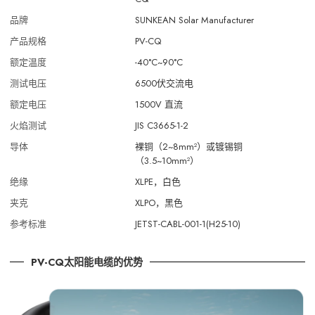
品牌
SUNKEAN Solar Manufacturer
产品规格
PV-CQ
额定温度
-40°C~90°C
测试电压
6500伏交流电
额定电压
1500V 直流
火焰测试
JIS C3665-1-2
导体
裸铜（2~8mm²）或镀锡铜
（3.5~10mm²）
绝缘
XLPE，白色
夹克
XLPO，黑色
参考标准
JETST-CABL-001-1(H25-10)
PV-CQ太阳能电缆的优势