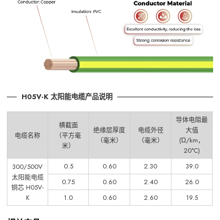
H05V-K 太阳能电缆产品说明
导体电阻最
横截面
绝缘层厚度
电缆外径
大值
电缆名称
（平方毫
（毫米）
（毫米）
(Ώ/km，
米）
20°C)
0.5
0.60
2.30
39.0
300/500V
太阳能电缆
0.75
0.60
2.40
26.0
铜芯 H05V-
K
1.0
0.60
2.60
19.5