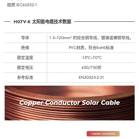
·阻燃 IEC60332-1
H07V-K 太阳能电缆技术数据
导体
1.5~120mm² 的绞合铜导线，镀锡或裸铜导线。
绝缘
PVC材质，符合RoHS标准
额定温度
-15°C~70°C
额定电压
450/750伏
参考标准
EN50525-2-31