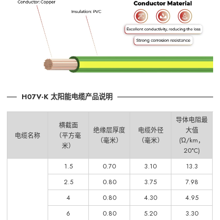
H07V-K 太阳能电缆产品说明
导体电阻最
横截面
绝缘层厚度
电缆外径
大值
电缆名称
（平方毫
（毫米）
（毫米）
(Ώ/km，
米）
20°C)
1.5
0.70
3.10
13.3
2.5
0.80
3.75
7.98
4
0.80
4.30
4.95
6
0.80
5.20
3.30