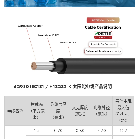
62930 IEC131 / H1Z2Z2-K 太阳能电缆产品说明
导体电阻
横截面
绝缘层厚
夹克厚度
电缆外径
最大值
电缆名称
（平方毫
度
（毫米）
（毫米）
(Ώ/km，
米）
（毫米）
20°C)
1.5
0.70
0.80
4.70
13.7