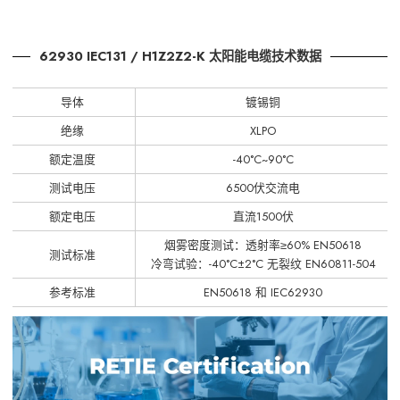
62930 IEC131 / H1Z2Z2-K 太阳能电缆技术数据
导体
镀锡铜
绝缘
XLPO
额定温度
-40°C~90°C
测试电压
6500伏交流电
额定电压
直流1500伏
烟雾密度测试：透射率≥60% EN50618
测试标准
冷弯试验：-40°C±2°C 无裂纹 EN60811-504
参考标准
EN50618 和 IEC62930