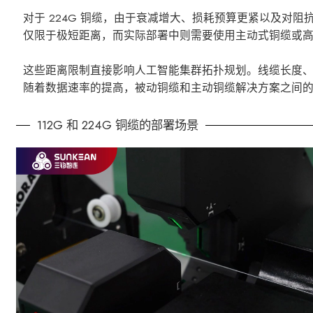
对于 224G 铜缆，由于衰减增大、损耗预算更紧以及对
仅限于极短距离，而实际部署中则需要使用主动式铜缆或
这些距离限制直接影响人工智能集群拓扑规划。线缆长度
随着数据速率的提高，被动铜缆和主动铜缆解决方案之间
112G 和 224G 铜缆的部署场景