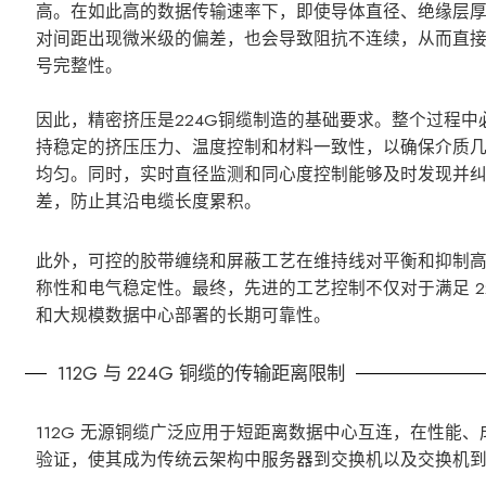
高。在如此高的数据传输速率下，即使导体直径、绝缘层
对间距出现微米级的偏差，也会导致阻抗不连续，从而直
号完整性。
因此，精密挤压是224G铜缆制造的基础要求。整个过程中
持稳定的挤压压力、温度控制和材料一致性，以确保介质
均匀。同时，实时直径监测和同心度控制能够及时发现并
差，防止其沿电缆长度累积。
此外，可控的胶带缠绕和屏蔽工艺在维持线对平衡和抑制
称性和电气稳定性。最终，先进的工艺控制不仅对于满足 2
和大规模数据中心部署的长期可靠性。
112G 与 224G 铜缆的传输距离限制
112G 无源铜缆广泛应用于短距离数据中心互连，在性
验证，使其成为传统云架构中服务器到交换机以及交换机