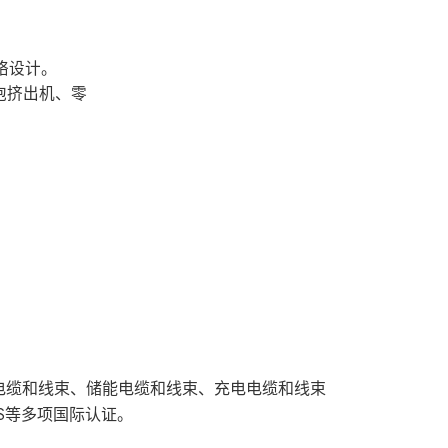
络设计。
发泡挤出机、零
伏电缆和线束、储能电缆和线束、充电电缆和线束
oHS等多项国际认证。