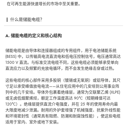
在可再生能源快速增长的市场中至关重要。
什么是储能电缆？
A. 储能电缆的定义和核心结构
储能电缆是由导体和连接器组成的专用组件，用于电池储能系统
(BESS) 中，以传输高电流直流电和低电压控制信号，电压通常高达
1500 V 直流。与标准交流电缆不同，这些电缆必须能够承受单向
直流应力以及频繁的充放电循环，而不会发生绝缘击穿或过热。
这些电缆的核心部件采用多股铜（镀锡或无氧铜）或铝导体，其尺
寸足以承受峰值放电电流——从住宅应用中的几安培到公用事业阵
列中的几千安培。导体外包裹着绝缘层，通常为交联聚乙烯 (XLPE)
或无卤低烟聚烯烃，额定工作温度高达 90°C（短期峰值可达
120°C）。绝缘层提供直流介电强度，并在 25 年的使用寿命内最
大限度地减少泄漏。耐用的外护套增强了机械强度、抗紫外线性能
和环境密封性（通常具有阻燃、防潮和耐腐蚀性能），使这些电缆
适用于室内、室外或地下安装。