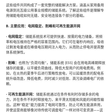
这些组件共同构成了一套完整的储能解决方案，涵盖从家用备用
电源到兆瓦级公用事业规模的储能系统。了解这些组件是理解专
用储能电缆如何无缝、安全地连接各个部分的基础。
B. 主要应用：电网稳定、削峰和可再生能源并网
· 电网稳定：
储能系统技术可提供快速、按需的电力储备，将频
率和电压维持在严格的容差范围内。它们可在毫秒内响应，吸收
过剩发电量或在峰值电压期间注入电力，从而防止停电并提高整
体系统弹性。
· 削峰：
也称为“负荷均衡”，储能系统 (ESS) 会在用电高峰期释放
储存的能量，以平缓负荷曲线，降低大型用户的用电费用。例
如，在炎热的夏季午后进行策略性放电，可以延缓昂贵的配电系
统升级改造，降低电费，同时减少对低效、高污染调峰电厂的依
赖。
· 可再生能源并网：
储能系统通过在条件有利时存储多余的电
力，并在条件不利时释放电力，来平滑太阳能和风能的间歇性输
出。这种“稳定”能力提高了电网可靠性，防止可再生能源弃用，
并使运营商能够像对待传统可调度电厂一样对待可变资源——这