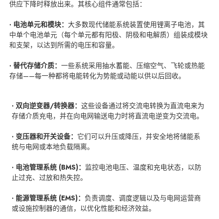
供应下降时释放出来。其核心组件通常包括：
· 电池单元和模块：
大多数现代储能系统装置使用锂离子电池，其
中单个电池单元（每个单元都有阳极、阴极和电解质）组装成模块
和支架，以达到所需的电压和容量。
· 替代存储介质：
一些系统采用抽水蓄能、压缩空气、飞轮或热能
存储——每一种都将电能转化为势能或动能以供以后回收。
· 双向逆变器/转换器：
这些设备通过将交流电转换为直流电来为
存储介质充电，并在向电网输送电力时将直流电逆变为交流电。
· 变压器和开关设备：
它们可以升压或降压，并安全地将储能系
统与电网或本地负载隔离。
· 电池管理系统 (BMS)：
监控电池电压、温度和充电状态，以防
止过充、过放和热失控。
· 能源管理系统 (EMS)：
负责调度、调度逻辑以及与电网运营商
或设施控制器的通信，以优化性能和经济效益。