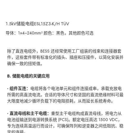
1.5kV储能电缆ESL15Z3-K/H TÜV
导体：1×4~240mm² 颜色：黑色，其他颜色可选
除了直连电缆外，BESS 还经常使用工厂组装的线束和连接器套
件，这些套件带有标准化的插头、插座和压接件，以简化安装并
确保一致的扭矩值。
B. 储能电缆的关键应用
· 组件互连：
电缆将各个电池单元和组件连接成串，承载充放电
所需的高直流电流。合适的导体尺寸和坚固的直流绝缘材料可最
大限度地减少循环负载下的电阻损耗，从而延长系统寿命。
· 直流母线和主干电缆：
重型主干电缆构成直流母线，将电力从
电池组输送到电源转换系统 (PCS)。额定电压高达 1500 VDC，
专为连续高温运行而设计，可确保阵列和逆变器之间低阻抗、稳
定的连接。